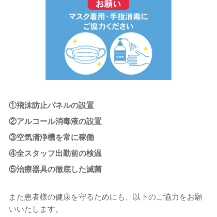
入れ歯
ホワイトニング
予防歯科
小児歯科
顎関節症
①飛沫防止パネルの設置
スポーツデンティスト
②アルコール消毒液の設置
③空気清浄機を常に稼働
ブログ
④全スタッフ出勤前の検温
ニュース
⑤治療器具の徹底した滅菌
お問い合わせ
また患者様の健康を守るためにも、以下のご協力をお願
いいたします。