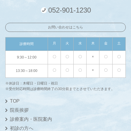
052-901-1230
お問い合わせはこちら
月
火
水
木
金
土
診療時間
〇
〇
〇
×
〇
〇
9:30～12:00
〇
〇
〇
×
〇
〇
13:30～18:00
※休診日：木曜日・日曜日・祝日
※受付対応時間は診療時間終了の30分前までとさせていただきます。
TOP
院長挨拶
診療案内・医院案内
初診の方へ