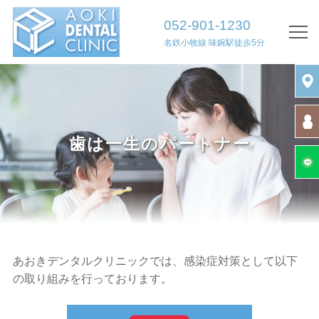
052-901-1230
名鉄小牧線 味鋺駅徒歩5分
TOP
院長挨拶
診療案内・医院案内
歯は一生のパートナー
初診の方へ
診療時間・アクセス
求人情報
診療内容
あおきデンタルクリニックでは、感染症対策として以下
の取り組みを行っております。
歯周病治療