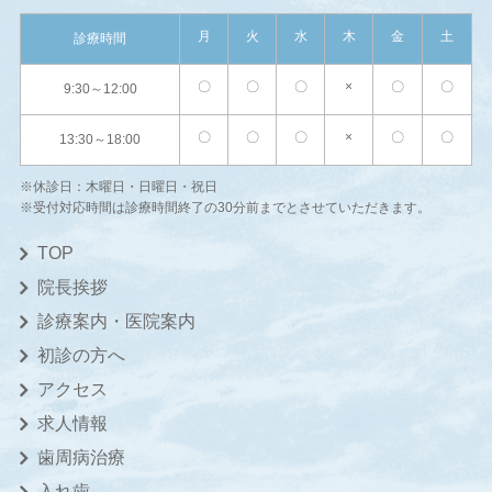
月
火
水
木
金
土
診療時間
〇
〇
〇
×
〇
〇
9:30～12:00
〇
〇
〇
×
〇
〇
13:30～18:00
※休診日：木曜日・日曜日・祝日
※受付対応時間は診療時間終了の30分前までとさせていただきます。
TOP
院長挨拶
診療案内・医院案内
初診の方へ
アクセス
求人情報
歯周病治療
入れ歯