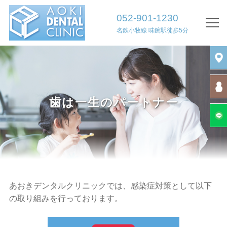
052-901-1230
名鉄小牧線 味鋺駅徒歩5分
TOP
院長挨拶
診療案内・医院案内
歯は一生のパートナー
初診の方へ
診療時間・アクセス
求人情報
診療内容
あおきデンタルクリニックでは、感染症対策として以下
の取り組みを行っております。
歯周病治療