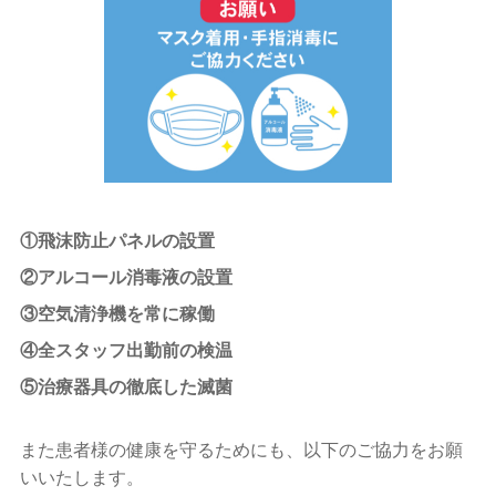
入れ歯
ホワイトニング
予防歯科
小児歯科
顎関節症
①飛沫防止パネルの設置
スポーツデンティスト
②アルコール消毒液の設置
③空気清浄機を常に稼働
ブログ
④全スタッフ出勤前の検温
ニュース
⑤治療器具の徹底した滅菌
お問い合わせ
また患者様の健康を守るためにも、以下のご協力をお願
いいたします。