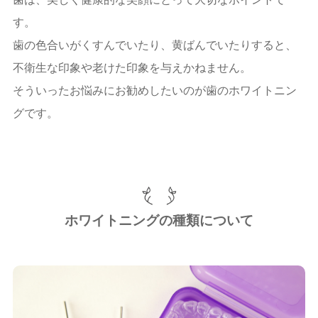
入れ歯
す。
ホワイトニング
歯の色合いがくすんでいたり、黄ばんでいたりすると、
予防歯科
不衛生な印象や老けた印象を与えかねません。
そういったお悩みにお勧めしたいのが歯のホワイトニン
小児歯科
グです。
顎関節症
スポーツデンティスト
ブログ
ホワイトニングの種類について
ニュース
お問い合わせ