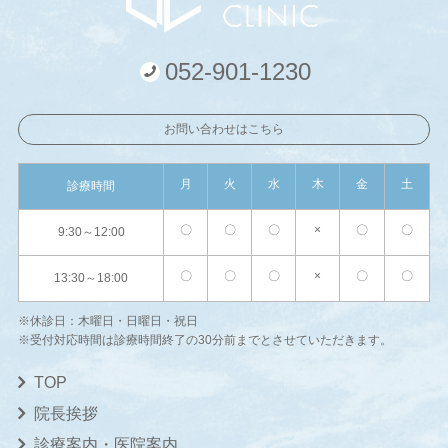
052-901-1230
お問い合わせはこちら
月
火
水
木
金
土
診療時間
〇
〇
〇
×
〇
〇
9:30～12:00
〇
〇
〇
×
〇
〇
13:30～18:00
※休診日：木曜日・日曜日・祝日
※受付対応時間は診療時間終了の30分前までとさせていただきます。
TOP
院長挨拶
診療案内・医院案内