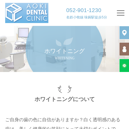
052-901-1230
名鉄小牧線 味鋺駅徒歩5分
TOP
院長挨拶
診療案内・医院案内
ホワイトニング
WHITENING
初診の方へ
診療時間・アクセス
求人情報
ホワイトニングについて
診療内容
歯周病治療
ご自身の歯の色に自信がありますか？白く透明感のある
歯は、美しく健康的な笑顔にとって大切なポイントで