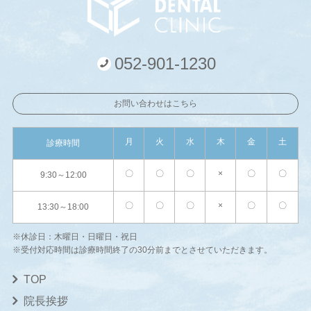
052-901-1230
お問い合わせはこちら
月
火
水
木
金
土
診療時間
〇
〇
〇
×
〇
〇
9:30～12:00
〇
〇
〇
×
〇
〇
13:30～18:00
※休診日：木曜日・日曜日・祝日
※受付対応時間は診療時間終了の30分前までとさせていただきます。
TOP
院長挨拶