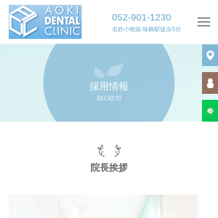
052-901-1230
名鉄小牧線 味鋺駅徒歩5分
TOP
院長挨拶
診療案内・医院案内
採用情報
RECRUIT
初診の方へ
診療時間・アクセス
求人情報
院長挨拶
診療内容
歯周病治療