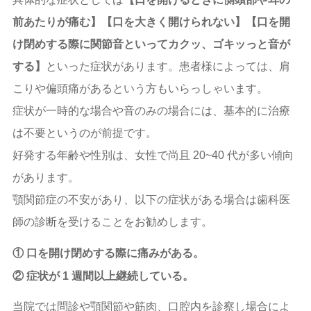
入れ歯
前あたりが痛む】【口を大きく開けられない】【口を開
ホワイトニング
け閉めする際に関節音といってカクッ、ゴキッっと音が
予防歯科
する】
といった症状があります。患者様によっては、肩
こりや偏頭痛があるという方もいらっしゃいます。
小児歯科
症状が一時的な場合や音のみの場合には、基本的に治療
顎関節症
は不要というのが前提です。
好発する年齢や性別は、女性で尚且 20~40 代が多い傾向
スポーツデンティスト
があります。
顎関節症の不安があり、以下の症状がある場合は歯科医
ブログ
師の診断を受けることをお勧めします。
ニュース
① 口を開け閉めする際に痛みがある。
お問い合わせ
② 症状が 1 週間以上継続している。
当院では問診や顎関節や筋肉、口腔内を診察し場合によ