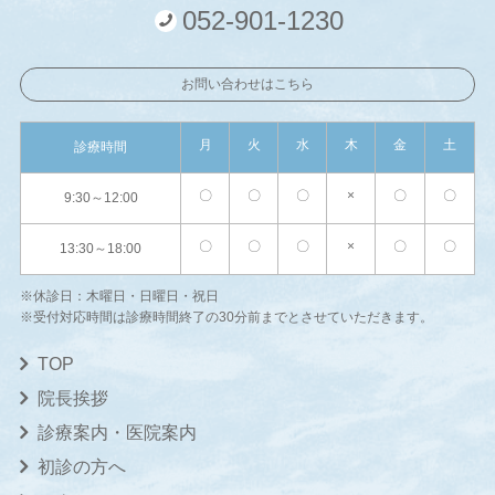
052-901-1230
お問い合わせはこちら
月
火
水
木
金
土
診療時間
〇
〇
〇
×
〇
〇
9:30～12:00
〇
〇
〇
×
〇
〇
13:30～18:00
※休診日：木曜日・日曜日・祝日
※受付対応時間は診療時間終了の30分前までとさせていただきます。
TOP
院長挨拶
診療案内・医院案内
初診の方へ