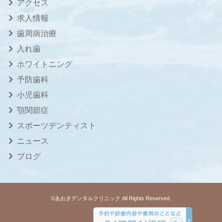
アクセス
求人情報
歯周病治療
入れ歯
ホワイトニング
予防歯科
小児歯科
顎関節症
スポーツデンティスト
ニュース
ブログ
©あおきデンタルクリニック All Rights Reserved.