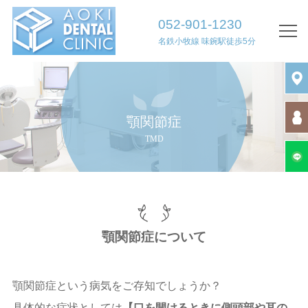
052-901-1230
名鉄小牧線 味鋺駅徒歩5分
TOP
院長挨拶
診療案内・医院案内
顎関節症
TMD
初診の方へ
診療時間・アクセス
求人情報
顎関節症について
診療内容
歯周病治療
顎関節症という病気をご存知でしょうか？
具体的な症状としては
【口を開けるときに側頭部や耳の