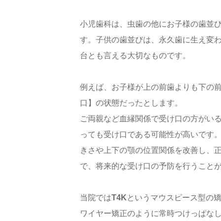
小児歯科は、虫歯の他にお子様の歯並
す。子供の歯並びは、永久歯に生え変
台とも言える大切なものです。
例えば、お子様が上の前歯よりも下の
口】の状態だったとします。
ご両親など血縁関係で受け口の方がい
っても受け口である可能性が高いです
きさや上下の顎の位置関係を改善し、
で、将来的な受け口の予防を行うこと
当院では
T4K
というマウスピース型の
ワイヤー矯正のように常時つけっぱな